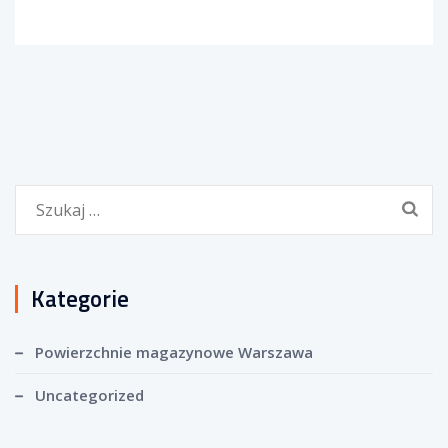
S
z
u
k
Kategorie
a
j
Powierzchnie magazynowe Warszawa
:
Uncategorized