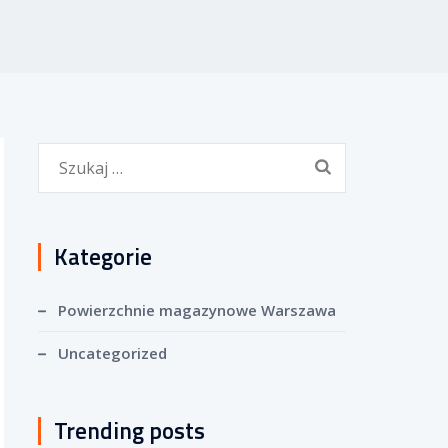
S
z
u
k
Kategorie
a
j
Powierzchnie magazynowe Warszawa
:
Uncategorized
Trending posts