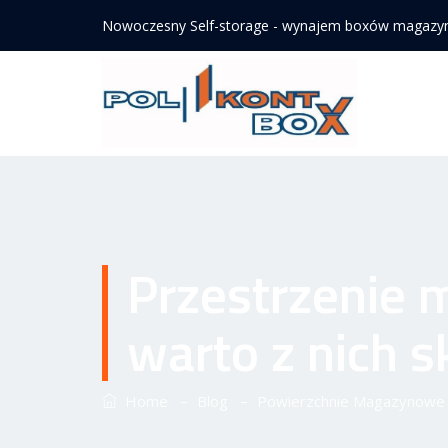
Nowoczesny Self-storage - wynajem boxów magaz
Przestrzenie
warto z nich s
–
–
Home
Blog
Powierzchnie Magazynowe