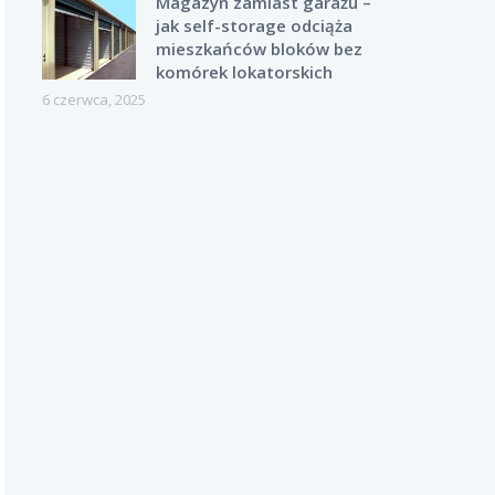
Magazyn zamiast garażu –
jak self-storage odciąża
mieszkańców bloków bez
komórek lokatorskich
6 czerwca, 2025