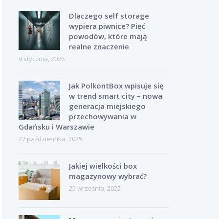
Dlaczego self storage
wypiera piwnice? Pięć
powodów, które mają
realne znaczenie
9 stycznia, 2026
Jak PolkontBox wpisuje się
w trend smart city – nowa
generacja miejskiego
przechowywania w
Gdańsku i Warszawie
27 października, 2025
Jakiej wielkości box
magazynowy wybrać?
25 września, 2025